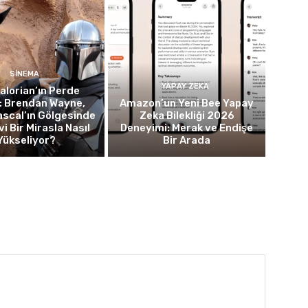
SINEMA
YAPAY ZEKA
lorian’ın Perde
: Brendan Wayne,
Amazon’un Yeni Bee Yapay
scal’ın Gölgesinde
Zeka Bilekliği 2026
i Bir Mirasla Nasıl
Deneyimi: Merak ve Endişe
Yükseliyor?
Bir Arada