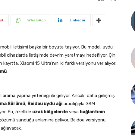
st
WhatsApp
Linkedin
 mobil iletişimi başka bir boyuta taşıyor. Bu model, uydu
l cihazlarda iletişimde devrim yaratmayı hedefliyor. Çin
n kayıtta, Xiaomi 15 Ultra’nın iki farklı versiyonu yer alıyor:
ümü
.
 arama yapma yeteneği ile geliyor. Ancak, daha gelişmiş
aşma Sürümü
,
Beidou uydu ağı
aracılığıyla GSM
r. Bu, özellikle
uzak bölgelerde
veya
bağlantının
m çözümü sunduğu anlamına geliyor. Beidou versiyonu,
 sağlayacak.