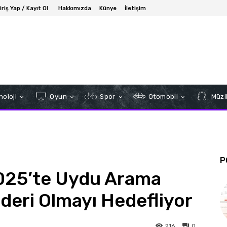
iriş Yap / Kayıt Ol
Hakkımızda
Künye
İletişim
oloji
Oyun
Spor
Otomobil
Müzi
P
2025’te Uydu Arama
Lideri Olmayı Hedefliyor
216
0