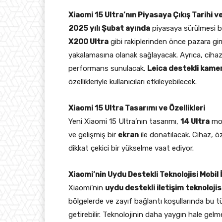
Xiaomi 15 Ultra’nın Piyasaya Çıkış Tarihi ve
2025 yılı Şubat ayında
piyasaya sürülmesi b
X200 Ultra
gibi rakiplerinden önce pazara gir
yakalamasına olanak sağlayacak. Ayrıca, cihaz
performans sunulacak.
Leica destekli kame
özellikleriyle kullanıcıları etkileyebilecek.
Xiaomi 15 Ultra Tasarımı ve Özellikleri
Yeni Xiaomi 15 Ultra’nın tasarımı,
14 Ultra
mod
ve gelişmiş bir
ekran
ile donatılacak. Cihaz, öz
dikkat çekici bir yükselme vaat ediyor.
Xiaomi’nin Uydu Destekli Teknolojisi Mobil 
Xiaomi’nin
uydu destekli iletişim teknolojis
bölgelerde ve zayıf bağlantı koşullarında bu tü
getirebilir. Teknolojinin daha yaygın hale gelme