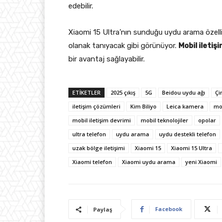
edebilir.
Xiaomi 15 Ultra’nın sunduğu uydu arama özelli
olanak tanıyacak gibi görünüyor.
Mobil ileti
bir avantaj sağlayabilir.
ETIKETLER
2025 çıkış
5G
Beidou uydu ağı
Çi
iletişim çözümleri
Kim Biliyo
Leica kamera
mo
mobil iletişim devrimi
mobil teknolojiler
opolar
ultra telefon
uydu arama
uydu destekli telefon
uzak bölge iletişimi
Xiaomi 15
Xiaomi 15 Ultra
Xiaomi telefon
Xiaomi uydu arama
yeni Xiaomi
Facebook
Paylaş