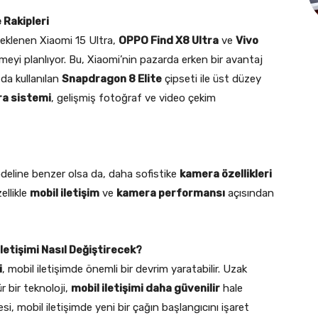
 Rakipleri
eklenen Xiaomi 15 Ultra,
OPPO Find X8 Ultra
ve
Vivo
meyi planlıyor. Bu, Xiaomi’nin pazarda erken bir avantaj
da kullanılan
Snapdragon 8 Elite
çipseti ile üst düzey
ra sistemi
, gelişmiş fotoğraf ve video çekim
eline benzer olsa da, daha sofistike
kamera özellikleri
ellikle
mobil iletişim
ve
kamera performansı
açısından
İletişimi Nasıl Değiştirecek?
i
, mobil iletişimde önemli bir devrim yaratabilir. Uzak
r bir teknoloji,
mobil iletişimi daha güvenilir
hale
si, mobil iletişimde yeni bir çağın başlangıcını işaret