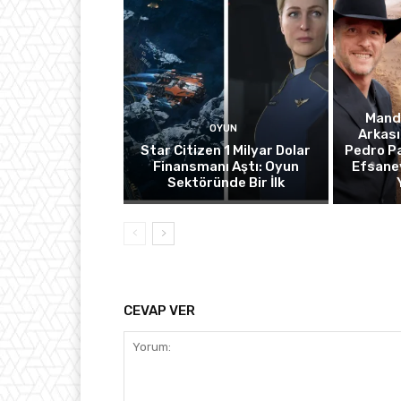
Manda
OYUN
Arkası
Star Citizen 1 Milyar Dolar
Pedro Pa
Finansmanı Aştı: Oyun
Efsanev
Sektöründe Bir İlk
CEVAP VER