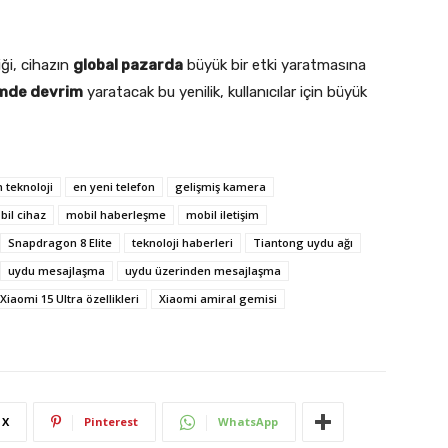
ği, cihazın
global pazarda
büyük bir etki yaratmasına
şimde devrim
yaratacak bu yenilik, kullanıcılar için büyük
n teknoloji
en yeni telefon
gelişmiş kamera
bil cihaz
mobil haberleşme
mobil iletişim
Snapdragon 8 Elite
teknoloji haberleri
Tiantong uydu ağı
uydu mesajlaşma
uydu üzerinden mesajlaşma
Xiaomi 15 Ultra özellikleri
Xiaomi amiral gemisi
X
Pinterest
WhatsApp