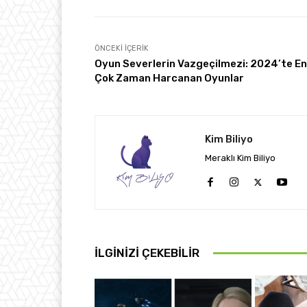
ÖNCEKI İÇERIK
Oyun Severlerin Vazgeçilmezi: 2024’te En
Çok Zaman Harcanan Oyunlar
Kim Biliyo
Meraklı Kim Biliyo
İLGINIZI ÇEKEBILIR