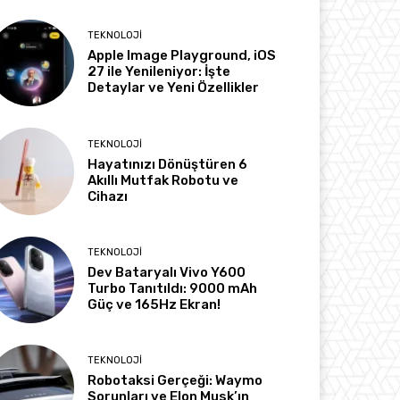
TEKNOLOJI
Apple Image Playground, iOS
27 ile Yenileniyor: İşte
Detaylar ve Yeni Özellikler
TEKNOLOJI
Hayatınızı Dönüştüren 6
Akıllı Mutfak Robotu ve
Cihazı
TEKNOLOJI
Dev Bataryalı Vivo Y600
Turbo Tanıtıldı: 9000 mAh
Güç ve 165Hz Ekran!
TEKNOLOJI
Robotaksi Gerçeği: Waymo
Sorunları ve Elon Musk’ın