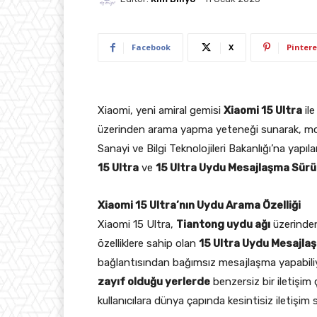
Facebook
X
Pintere
Xiaomi, yeni amiral gemisi
Xiaomi 15 Ultra
ile
üzerinden arama yapma yeteneği sunarak, mobi
Sanayi ve Bilgi Teknolojileri Bakanlığı’na yapıla
15 Ultra
ve
15 Ultra Uydu Mesajlaşma Sür
Xiaomi 15 Ultra’nın Uydu Arama Özelliği
Xiaomi 15 Ultra,
Tiantong uydu ağı
üzerinden
özelliklere sahip olan
15 Ultra Uydu Mesajl
bağlantısından bağımsız mesajlaşma yapabiliyo
zayıf olduğu yerlerde
benzersiz bir iletişi
kullanıcılara dünya çapında kesintisiz iletişim