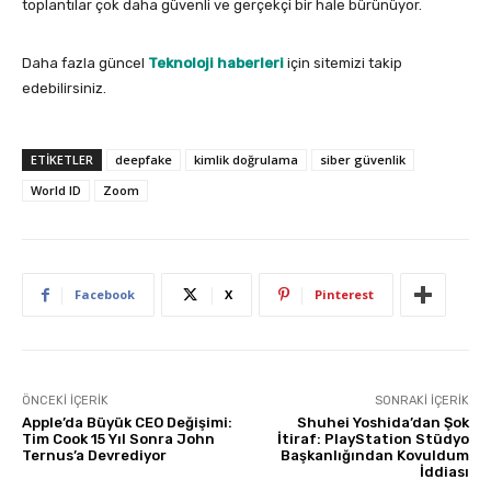
toplantılar çok daha güvenli ve gerçekçi bir hale bürünüyor.
Daha fazla güncel
Teknoloji haberleri
için sitemizi takip
edebilirsiniz.
ETIKETLER
deepfake
kimlik doğrulama
siber güvenlik
World ID
Zoom
Facebook
X
Pinterest
ÖNCEKI İÇERIK
SONRAKI İÇERIK
Apple’da Büyük CEO Değişimi:
Shuhei Yoshida’dan Şok
Tim Cook 15 Yıl Sonra John
İtiraf: PlayStation Stüdyo
Ternus’a Devrediyor
Başkanlığından Kovuldum
İddiası