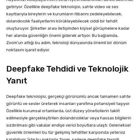
getiriyor. Özellikle deepfake teknolojisi, sahte video ve ses
kayıtlarıyla bireylerin ve kurumların itibarını zedeleyebilecek,
dolandırıcılık faaliyetlerini körükleyebilecek ciddi bir tehdit
oluşturuyor. Şirketler arası iletişimden kişisel görüşmelere kadar
her alanda güvenliğin önemi giderek artıyor. Bu bağlamda,
Zoom’un attığı bu adım, teknoloji dünyasında önemli bir dönüm
noktasını işaret ediyor.
Deepfake Tehdidi ve Teknolojik
Yanıt
Deepfake teknolojisi, gerçekçi görünümlü ancak tamamen sahte
görüntü ve sesler üreterek insanları yanıltma potansiyeli taşıyor.
Özellikle kurumsal ortamlarda, üst düzey yöneticilerin taklit
edilmesiyle gerçekleştirilen dolandırıcılıklar veya hassas bilgilerin
sızdırılması gibi vakalar endişe verici boyutlara ulaştı. Geleneksel
güvenlik önlemleri bu tür gelişmiş tehditler karşısında yetersiz
kalabiliyor. İşte bu noktada Zoom, sadece deepfake tespiti