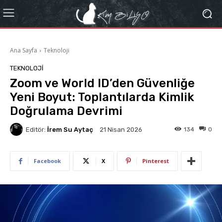
Ana Sayfa
Teknoloji
TEKNOLOJI
Zoom ve World ID’den Güvenliğe
Yeni Boyut: Toplantılarda Kimlik
Doğrulama Devrimi
Editör:
İrem Su Aytaç
134
0
21 Nisan 2026
Facebook
X
Pinterest