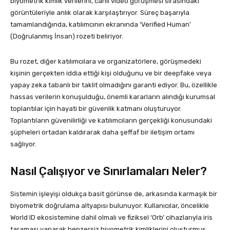
biyometrik kimlik verilerini, canlı video görüşmesi sırasındaki
görüntüleriyle anlık olarak karşılaştırıyor. Süreç başarıyla
tamamlandığında, katılımcının ekranında ‘Verified Human’
(Doğrulanmış İnsan) rozeti beliriyor.
Bu rozet, diğer katılımcılara ve organizatörlere, görüşmedeki
kişinin gerçekten iddia ettiği kişi olduğunu ve bir deepfake veya
yapay zeka tabanlı bir taklit olmadığını garanti ediyor. Bu, özellikle
hassas verilerin konuşulduğu, önemli kararların alındığı kurumsal
toplantılar için hayati bir güvenlik katmanı oluşturuyor.
Toplantıların güvenilirliği ve katılımcıların gerçekliği konusundaki
şüpheleri ortadan kaldırarak daha şeffaf bir iletişim ortamı
sağlıyor.
Nasıl Çalışıyor ve Sınırlamaları Neler?
Sistemin işleyişi oldukça basit görünse de, arkasında karmaşık bir
biyometrik doğrulama altyapısı bulunuyor. Kullanıcılar, öncelikle
World ID ekosistemine dahil olmalı ve fiziksel ‘Orb’ cihazlarıyla iris
taraması yaparak benzersiz biyometrik kimliklerini oluşturmuş