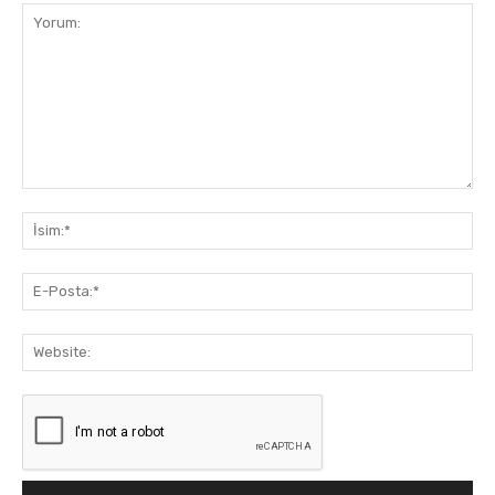
Yorum:
İsi
E-
Pos
Web