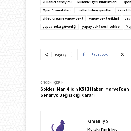
kullanıcı deneyimi
kullanıcı geri bildirimleri
Open
OpenAI yenilikleri
özelleştirilmiş yanıtlar
Sam Al
video üretme yapay zekâ
yapay zekâ eğitimi
yap
yapay zeka güvenliği
yapay zekâ sesli sohbet
Ya
Facebook
Paylaş
ÖNCEKI İÇERIK
Spider-Man 4 İçin Kötü Haber: Marvel’dan
Senaryo Değişikliği Kararı
Kim Biliyo
Meraklı Kim Biliyo