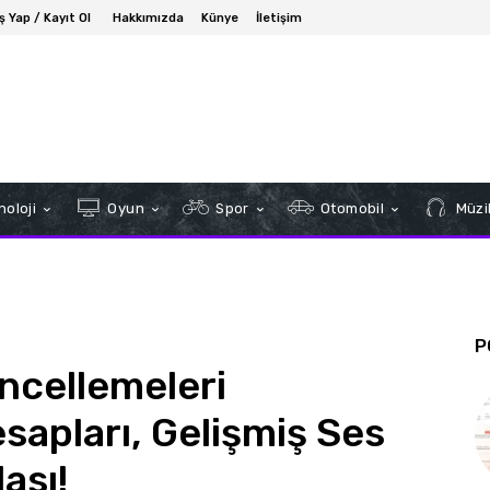
iş Yap / Kayıt Ol
Hakkımızda
Künye
İletişim
oloji
Oyun
Spor
Otomobil
Müzi
P
cellemeleri
sapları, Gelişmiş Ses
ası!