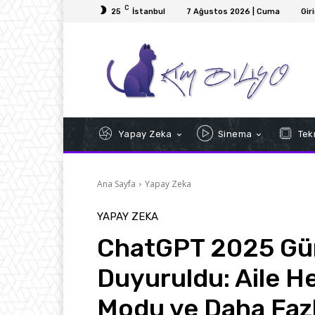
C
25
İstanbul
7 Ağustos 2026 | Cuma
Gir
Yapay Zeka
Sinema
Tekn
Ana Sayfa
Yapay Zeka
YAPAY ZEKA
ChatGPT 2025 Gün
Duyuruldu: Aile He
Modu ve Daha Fazl