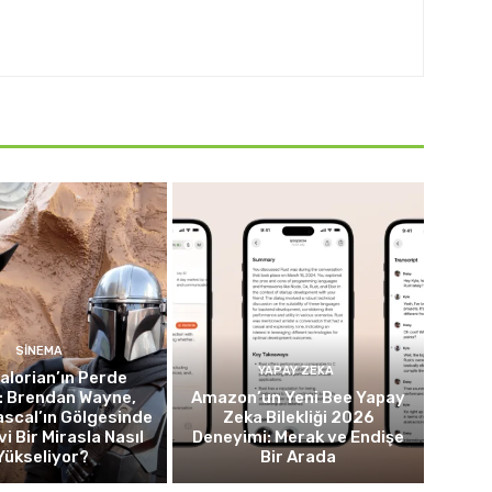
SINEMA
YAPAY ZEKA
lorian’ın Perde
: Brendan Wayne,
Amazon’un Yeni Bee Yapay
scal’ın Gölgesinde
Zeka Bilekliği 2026
i Bir Mirasla Nasıl
Deneyimi: Merak ve Endişe
Yükseliyor?
Bir Arada