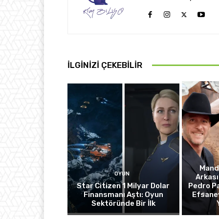
İLGINIZI ÇEKEBILIR
Manda
OYUN
Arkası
Star Citizen 1 Milyar Dolar
Pedro Pa
Finansmanı Aştı: Oyun
Efsanev
Sektöründe Bir İlk