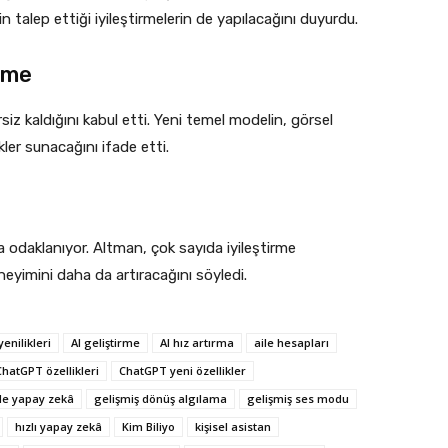
in talep ettiği iyileştirmelerin de yapılacağını duyurdu.
rme
 kaldığını kabul etti. Yeni temel modelin, görsel
ler sunacağını ifade etti.
a odaklanıyor. Altman, çok sayıda iyileştirme
deneyimini daha da artıracağını söyledi.
enilikleri
AI geliştirme
AI hız artırma
aile hesapları
ChatGPT özellikleri
ChatGPT yeni özellikler
de yapay zekâ
gelişmiş dönüş algılama
gelişmiş ses modu
hızlı yapay zekâ
Kim Biliyo
kişisel asistan