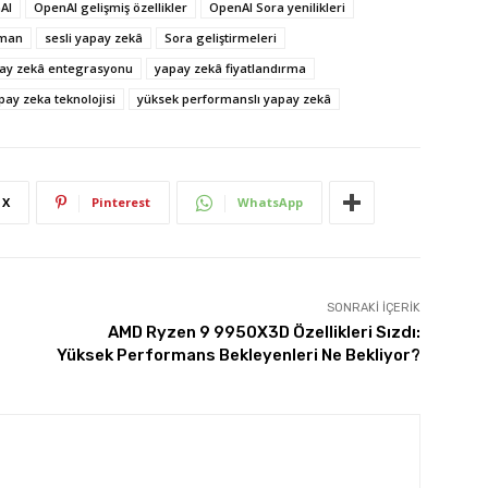
AI
OpenAI gelişmiş özellikler
OpenAI Sora yenilikleri
tman
sesli yapay zekâ
Sora geliştirmeleri
ay zekâ entegrasyonu
yapay zekâ fiyatlandırma
pay zeka teknolojisi
yüksek performanslı yapay zekâ
X
Pinterest
WhatsApp
SONRAKI İÇERIK
AMD Ryzen 9 9950X3D Özellikleri Sızdı:
Yüksek Performans Bekleyenleri Ne Bekliyor?