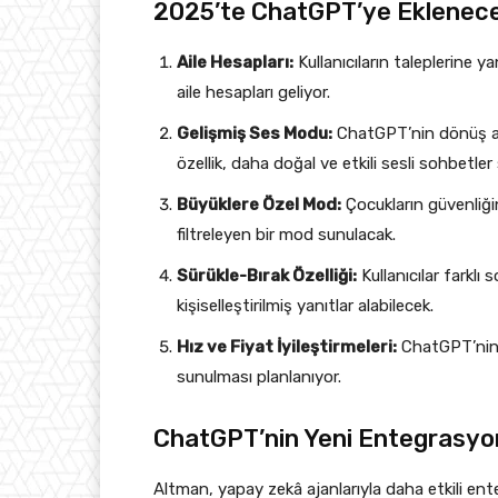
2025’te ChatGPT’ye Eklenecek
Aile Hesapları:
Kullanıcıların taleplerine ya
aile hesapları geliyor.
Gelişmiş Ses Modu:
ChatGPT’nin dönüş algı
özellik, daha doğal ve etkili sesli sohbetle
Büyüklere Özel Mod:
Çocukların güvenliğin
filtreleyen bir mod sunulacak.
Sürükle-Bırak Özelliği:
Kullanıcılar farklı
kişiselleştirilmiş yanıtlar alabilecek.
Hız ve Fiyat İyileştirmeleri:
ChatGPT’nin h
sunulması planlanıyor.
ChatGPT’nin Yeni Entegrasyon
Altman, yapay zekâ ajanlarıyla daha etkili enteg