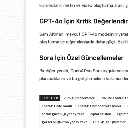
kullanıcıların metin ve video oluşturma aracı iç
GPT-4o İçin Kritik Değerlendi
Sam Altman, mevcut GPT-4o modelinin yetersiz
oluşturma ve diğer alanlarda daha güçlü özellik
Sora İçin Özel Güncellemeler
Bir diğer yenilik, OpenAI’nin Sora uygulamasın
planladıklarını ve bu geliştirmelerin kullanıcı 
ETIKETLER
2025 güncellemeleri
2025'te ChatGPT y
ChatGPT aile modu
ChatGPT hız optimizasyonu
çocuk güvenliği yapay zekâ
dijital asistan
eğitim
görsel oluşturma yapay zeka
GPT-4o geliştirmeleri