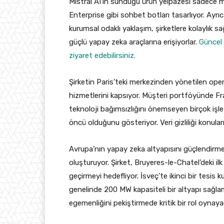
Mistral AI’ın sunduğu ürün yelpazesi sadece mod
Enterprise gibi sohbet botları tasarlıyor. Ayrıc
kurumsal odaklı yaklaşım, şirketlere kolaylık sa
güçlü yapay zeka araçlarına erişiyorlar.
Güncel 
ziyaret edebilirsiniz.
Şirketin Paris’teki merkezinden yönetilen op
hizmetlerini kapsıyor. Müşteri portföyünde Frans
teknoloji bağımsızlığını önemseyen birçok işl
öncü olduğunu gösteriyor. Veri gizliliği konul
Avrupa’nın yapay zeka altyapısını güçlendirme 
oluşturuyor. Şirket, Bruyeres-le-Chatel’deki ilk
geçirmeyi hedefliyor. İsveç’te ikinci bir tesis
genelinde 200 MW kapasiteli bir altyapı sağlama
egemenliğini pekiştirmede kritik bir rol oynaya