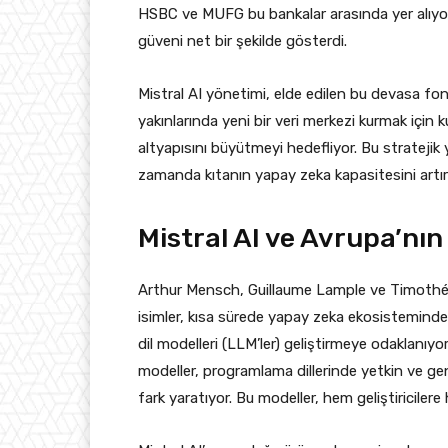
HSBC ve MUFG bu bankalar arasında yer alıyor. 
güveni net bir şekilde gösterdi.
Mistral AI yönetimi, elde edilen bu devasa fonu
yakınlarında yeni bir veri merkezi kurmak için
altyapısını büyütmeyi hedefliyor. Bu stratejik 
zamanda kıtanın yapay zeka kapasitesini artır
Mistral AI ve Avrupa’nı
Arthur Mensch, Guillaume Lample ve Timothée 
isimler, kısa sürede yapay zeka ekosisteminde s
dil modelleri (LLM’ler) geliştirmeye odaklanıyor
modeller, programlama dillerinde yetkin ve g
fark yaratıyor. Bu modeller, hem geliştiricilere