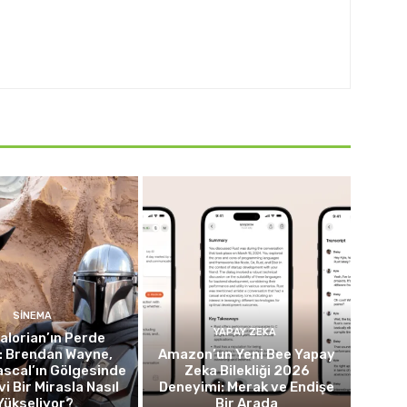
SINEMA
YAPAY ZEKA
lorian’ın Perde
: Brendan Wayne,
Amazon’un Yeni Bee Yapay
scal’ın Gölgesinde
Zeka Bilekliği 2026
i Bir Mirasla Nasıl
Deneyimi: Merak ve Endişe
Yükseliyor?
Bir Arada