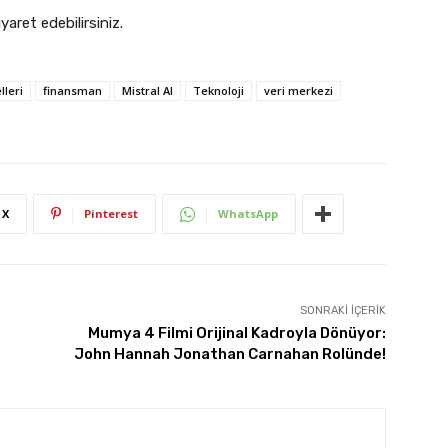
iyaret edebilirsiniz.
lleri
finansman
Mistral AI
Teknoloji
veri merkezi
X
Pinterest
WhatsApp
SONRAKI İÇERIK
Mumya 4 Filmi Orijinal Kadroyla Dönüyor:
John Hannah Jonathan Carnahan Rolünde!