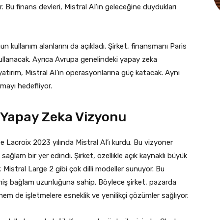
Bu finans devleri, Mistral AI’ın geleceğine duydukları
n kullanım alanlarını da açıkladı. Şirket, finansmanı Paris
 kullanacak. Ayrıca Avrupa genelindeki yapay zeka
yatırım, Mistral AI’ın operasyonlarına güç katacak. Aynı
mayı hedefliyor.
n Yapay Zeka Vizyonu
Lacroix 2023 yılında Mistral AI’ı kurdu. Bu vizyoner
ağlam bir yer edindi. Şirket, özellikle açık kaynaklı büyük
. Mistral Large 2 gibi çok dilli modeller sunuyor. Bu
eniş bağlam uzunluğuna sahip. Böylece şirket, pazarda
 hem de işletmelere esneklik ve yenilikçi çözümler sağlıyor.