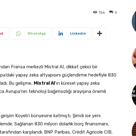
156
0
st
WhatsApp
Linkedin
an Fransa merkezli Mistral AI, dikkat çekici bir
pa’daki yapay zeka altyapısını güçlendirme hedefiyle 830
ladı. Bu gelişme,
Mistral AI
‘ın küresel yapay zeka
a Avrupa’nın teknoloji bağımsızlığı arayışına önemli
 girişim Koyeb’i bünyesine katmıştı. Şimdi ise yeni
emde. Sağlanan 830 milyon dolarlık borç finansmanı,
rafından karşılandı. BNP Paribas, Crédit Agricole CIB,