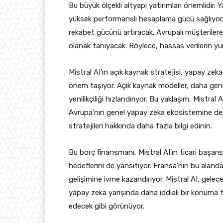
Bu büyük ölçekli altyapı yatırımları önemlidir. Y
yüksek performanslı hesaplama gücü sağlıyor. 
rekabet gücünü artıracak. Avrupalı müşterilere
olanak tanıyacak. Böylece, hassas verilerin y
Mistral AI’ın açık kaynak stratejisi, yapay z
önem taşıyor. Açık kaynak modeller, daha geniş 
yenilikçiliği hızlandırıyor. Bu yaklaşım, Mistra
Avrupa’nın genel yapay zeka ekosistemine değ
stratejileri hakkında daha fazla bilgi edinin.
Bu borç finansmanı, Mistral AI’ın ticari başarı
hedeflerini de yansıtıyor. Fransa’nın bu alandak
gelişimine ivme kazandırıyor. Mistral AI, gelec
yapay zeka yarışında daha iddialı bir konuma
edecek gibi görünüyor.