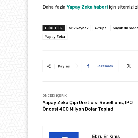
Daha fazla
Yapay Zeka haberi
için sitemizi z
ETIKETLER
açık kaynak
Avrupa
büyük dil mode
Yapay Zeka
Facebook
Paylaş
ÖNCEKI İÇERIK
Yapay Zeka Çipi Üreticisi Rebellions, IPO
Öncesi 400 Milyon Dolar Topladı
Ebru Er Kınış