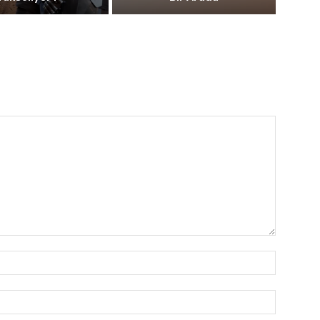
İsim:*
E-
Posta:*