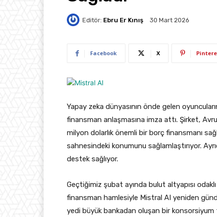
Editör:
Ebru Er Kınış
30 Mart 2026
Facebook
X
Pintere
Yapay zeka dünyasının önde gelen oyuncularınd
finansman anlaşmasına imza attı. Şirket, Avru
milyon dolarlık önemli bir borç finansmanı sağ
sahnesindeki konumunu sağlamlaştırıyor. Ayrıc
destek sağlıyor.
Geçtiğimiz şubat ayında bulut altyapısı odaklı
finansman hamlesiyle Mistral AI yeniden günd
yedi büyük bankadan oluşan bir konsorsiyum ta