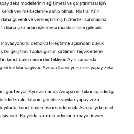
apay zeka modellerinin eğitilmesi ve çalıştırılması için
Kendi veri merkezlerine sahip olmak, Mistral AI’ın
 daha güvenli ve yerelleştirilmiş hizmetler sunmasına
urt dışına çıkmadan işlenmesi mümkün hale gelecek.
eka inovasyonunu demokratikleştirme açısından büyük
bir geliştirici topluluğunun katılımını teşvik ederek
l AI’ın kendi büyümesini destekliyor. Aynı zamanda
erli katkılar sağlıyor. Avrupa Komisyonu’nun yapay zeka
sını gösteriyor. Aynı zamanda Avrupa’nın teknoloji liderliği
i liderlik rolü, kıtanın geneline yayılan yapay zeka
ek yıllarda kendi büyümesini sürdürecek. Avrupa’yı küresel
 taşıyacak. Bu yolda stratejik adımlar atmaya devam