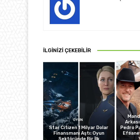
İLGINIZI ÇEKEBILIR
Manda
OYUN
Arkası
Star Citizen 1 Milyar Dolar
Pedro Pa
Finansmanı Aştı: Oyun
Efsanev
Sektöründe Bir İlk