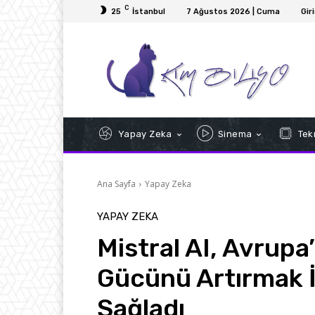
C
25
İstanbul
7 Ağustos 2026 | Cuma
Gir
Yapay Zeka
Sinema
Tekn
Ana Sayfa
Yapay Zeka
YAPAY ZEKA
Mistral AI, Avrupa
Gücünü Artırmak 
Sağladı