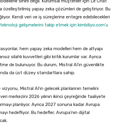
ellerle sınırlı değil. Kurumsal müşteriler için Le Chat
a özelleştirilmiş yapay zeka çözümleri de geliştiriyor. Bu
ğlıyor. Kendi veri ve iş süreçlerine entegre edebilecekleri
teknoloji gelişmelerini takip etmek için kimbiliyo.com’u
erasyonlar, hem yapay zeka modelleri hem de altyapı
ız silahlı kuvvetleri gibi kritik kurumlar var. Ayrıca
etme de bulunuyor. Bu durum, Mistral AI’ın güvenlikte
arında da üst düzey standartlara sahip.
vizyonu, Mistral AI’ın gelecek planlarının temelini
 veri merkezini 2026 yılının ikinci çeyreğinde faaliyete
 kurmayı planlıyor. Ayrıca 2027 sonuna kadar Avrupa
yı hedefliyor. Bu hedefler, Avrupa’nın dijital
cak.