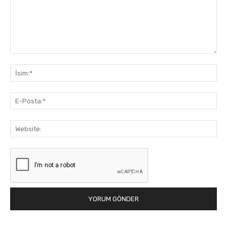
Yorum:
İsi
E-
Pos
Web