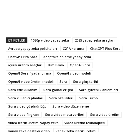
ETIKETLER
1080p video yapay zeka
2025 yapay zeka araçları
Avrupa yapay zeka politikaları
C2PA koruma
ChatGPT Plus Sora
ChatGPT Pro Sora
deepfake önleme yapay zeka
içerik üretim araçları
Kim Biliyo
OpenAI Sora
OpenAI Sora fiyatlandırma
OpenAI video modeli
OpenAI video üretim modeli
Sora
Sora çıkış tarihi
Sora etik kullanım
Sora global erişim
Sora güvenlik önlemleri
Sora kullanıcı planları
Sora özellikleri
Sora Turbo
Sora video çözünürlüğü
Sora video düzenleme
Sora video filigranı
Sora video meta verileri
Sora video üretim
video içerik üretimi yapay zeka
video üretim teknolojileri
yapay zeka destekli video
yapay zeka içerik üretimi