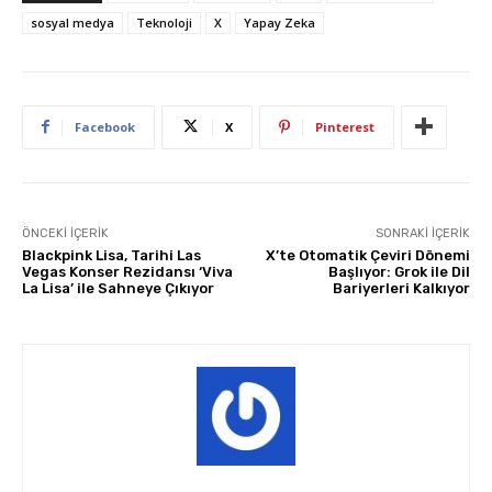
sosyal medya
Teknoloji
X
Yapay Zeka
Facebook
X
Pinterest
ÖNCEKI İÇERIK
SONRAKI İÇERIK
Blackpink Lisa, Tarihi Las
X’te Otomatik Çeviri Dönemi
Vegas Konser Rezidansı ‘Viva
Başlıyor: Grok ile Dil
La Lisa’ ile Sahneye Çıkıyor
Bariyerleri Kalkıyor