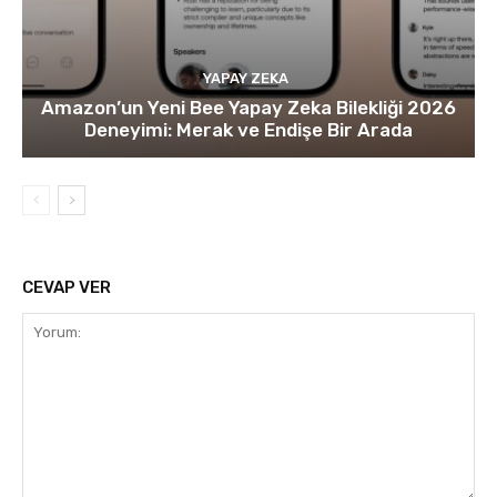
YAPAY ZEKA
Amazon’un Yeni Bee Yapay Zeka Bilekliği 2026
Deneyimi: Merak ve Endişe Bir Arada
CEVAP VER