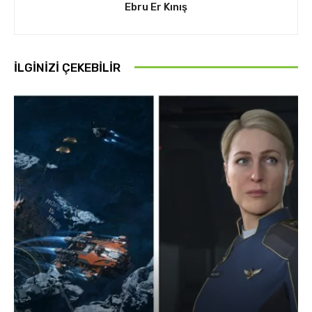
Ebru Er Kınış
İLGINIZI ÇEKEBILIR