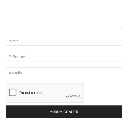
Yorum:
İsi
E-
Pos
Web