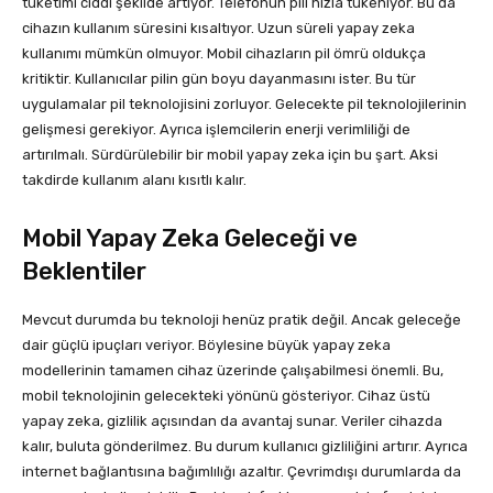
tüketimi ciddi şekilde artıyor. Telefonun pili hızla tükeniyor. Bu da
cihazın kullanım süresini kısaltıyor. Uzun süreli yapay zeka
kullanımı mümkün olmuyor. Mobil cihazların pil ömrü oldukça
kritiktir. Kullanıcılar pilin gün boyu dayanmasını ister. Bu tür
uygulamalar pil teknolojisini zorluyor. Gelecekte pil teknolojilerinin
gelişmesi gerekiyor. Ayrıca işlemcilerin enerji verimliliği de
artırılmalı. Sürdürülebilir bir mobil yapay zeka için bu şart. Aksi
takdirde kullanım alanı kısıtlı kalır.
Mobil Yapay Zeka Geleceği ve
Beklentiler
Mevcut durumda bu teknoloji henüz pratik değil. Ancak geleceğe
dair güçlü ipuçları veriyor. Böylesine büyük yapay zeka
modellerinin tamamen cihaz üzerinde çalışabilmesi önemli. Bu,
mobil teknolojinin gelecekteki yönünü gösteriyor. Cihaz üstü
yapay zeka, gizlilik açısından da avantaj sunar. Veriler cihazda
kalır, buluta gönderilmez. Bu durum kullanıcı gizliliğini artırır. Ayrıca
internet bağlantısına bağımlılığı azaltır. Çevrimdışı durumlarda da