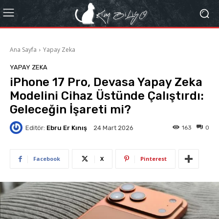
Ana Sayfa
Yapay Zeka
YAPAY ZEKA
iPhone 17 Pro, Devasa Yapay Zeka
Modelini Cihaz Üstünde Çalıştırdı:
Geleceğin İşareti mi?
Editör:
Ebru Er Kınış
163
0
24 Mart 2026
Facebook
X
Pinterest