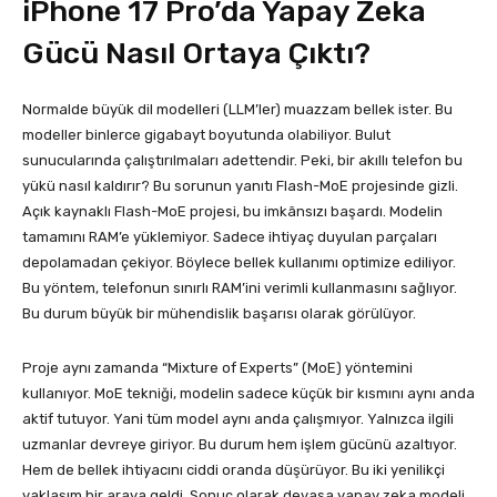
iPhone 17 Pro’da Yapay Zeka
Gücü Nasıl Ortaya Çıktı?
Normalde büyük dil modelleri (LLM’ler) muazzam bellek ister. Bu
modeller binlerce gigabayt boyutunda olabiliyor. Bulut
sunucularında çalıştırılmaları adettendir. Peki, bir akıllı telefon bu
yükü nasıl kaldırır? Bu sorunun yanıtı Flash-MoE projesinde gizli.
Açık kaynaklı Flash-MoE projesi, bu imkânsızı başardı. Modelin
tamamını RAM’e yüklemiyor. Sadece ihtiyaç duyulan parçaları
depolamadan çekiyor. Böylece bellek kullanımı optimize ediliyor.
Bu yöntem, telefonun sınırlı RAM’ini verimli kullanmasını sağlıyor.
Bu durum büyük bir mühendislik başarısı olarak görülüyor.
Proje aynı zamanda “Mixture of Experts” (MoE) yöntemini
kullanıyor. MoE tekniği, modelin sadece küçük bir kısmını aynı anda
aktif tutuyor. Yani tüm model aynı anda çalışmıyor. Yalnızca ilgili
uzmanlar devreye giriyor. Bu durum hem işlem gücünü azaltıyor.
Hem de bellek ihtiyacını ciddi oranda düşürüyor. Bu iki yenilikçi
yaklaşım bir araya geldi. Sonuç olarak devasa yapay zeka modeli,