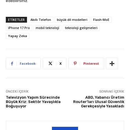
edebilirsiniz.
ETIKETLER
Akıllı Telefon
büyük dil modelleri
Flash-MoE
iPhone 17 Pro
mobil teknoloji
teknoloji gelişmeleri
Yapay Zeka
Facebook
X
Pinterest
ÖNCEKI İÇERIK
SONRAKI İÇERIK
Televizyon Yapım Sürecinde
ABD, Yabancı Üretim
Büyük Kriz: Sektör Yavaşlıkla
Router’ları Ulusal Güvenlik
Boğuşuyor
Gerekçesiyle Yasakladı