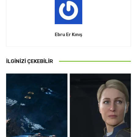
Ebru Er Kınış
İLGINIZI ÇEKEBILIR