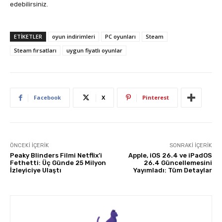
edebilirsiniz.
ETIKETLER
oyun indirimleri
PC oyunları
Steam
Steam fırsatları
uygun fiyatlı oyunlar
Facebook
X
Pinterest
ÖNCEKI İÇERIK
SONRAKI İÇERIK
Peaky Blinders Filmi Netflix’i
Apple, iOS 26.4 ve iPadOS
Fethetti: Üç Günde 25 Milyon
26.4 Güncellemesini
İzleyiciye Ulaştı
Yayımladı: Tüm Detaylar