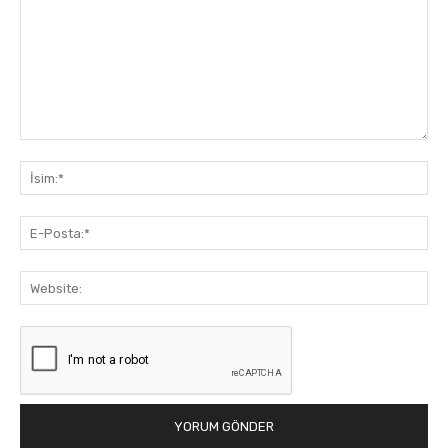
Yorum:
İsi
E-
Pos
Web