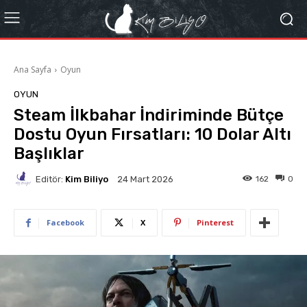
Ana Sayfa
Oyun
OYUN
Steam İlkbahar İndiriminde Bütçe
Dostu Oyun Fırsatları: 10 Dolar Altı
Başlıklar
Editör:
Kim Biliyo
162
0
24 Mart 2026
Facebook
X
Pinterest