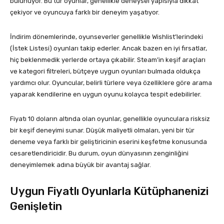
bulunuyor. Bu tür oyunlar, genellikle deneysel yapısıyla dikkat
çekiyor ve oyuncuya farklı bir deneyim yaşatıyor.
İndirim dönemlerinde, oyunseverler genellikle Wishlist’lerindeki
(İstek Listesi) oyunları takip ederler. Ancak bazen en iyi fırsatlar,
hiç beklenmedik yerlerde ortaya çıkabilir. Steam’in keşif araçları
ve kategori filtreleri, bütçeye uygun oyunları bulmada oldukça
yardımcı olur. Oyuncular, belirli türlere veya özelliklere göre arama
yaparak kendilerine en uygun oyunu kolayca tespit edebilirler.
Fiyatı 10 doların altında olan oyunlar, genellikle oyunculara risksiz
bir keşif deneyimi sunar. Düşük maliyetli olmaları, yeni bir tür
deneme veya farklı bir geliştiricinin eserini keşfetme konusunda
cesaretlendiricidir. Bu durum, oyun dünyasının zenginliğini
deneyimlemek adına büyük bir avantaj sağlar.
Uygun Fiyatlı Oyunlarla Kütüphanenizi
Genişletin