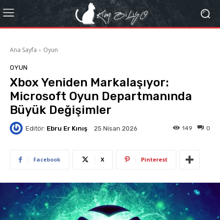
Ana Sayfa
Oyun
OYUN
Xbox Yeniden Markalaşıyor:
Microsoft Oyun Departmanında
Büyük Değişimler
Editör:
Ebru Er Kınış
149
0
25 Nisan 2026
Facebook
X
Pinterest