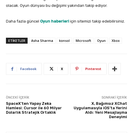
olacak. Oyun dünyası bu değişimi yakından takip ediyor.
Daha fazla güncel
Oyun haberleri
için sitemizi takip edebilirsiniz.
ETIKETLER
Asha Sharma
konsol
Microsoft
Oyun
Xbox
Facebook
X
Pinterest
ÖNCEKI İÇERIK
SONRAKI İÇERIK
SpaceX’ten Yapay Zeka
X, Bağımsız XChat
Hamlesi: Cursor ile 60 Milyar
Uygulamasıyla iOS’ta Yerini
Dolarlık Stratejik Ortaklık
Aldı: Yeni Mesajlaşma
Deneyimi