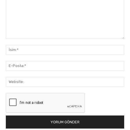
Yorum:
İsi
E-
Pos
Web