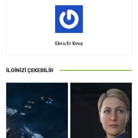
Ebru Er Kınış
İLGINIZI ÇEKEBILIR