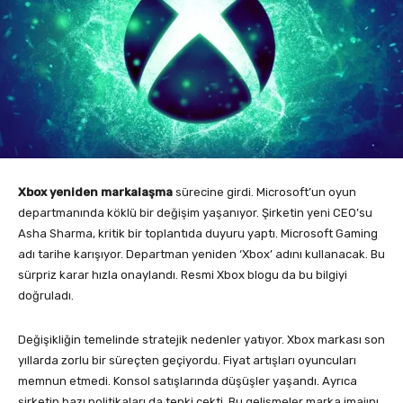
Xbox yeniden markalaşma
sürecine girdi. Microsoft’un oyun
departmanında köklü bir değişim yaşanıyor. Şirketin yeni CEO’su
Asha Sharma, kritik bir toplantıda duyuru yaptı. Microsoft Gaming
adı tarihe karışıyor. Departman yeniden ‘Xbox’ adını kullanacak. Bu
sürpriz karar hızla onaylandı. Resmi Xbox blogu da bu bilgiyi
doğruladı.
Değişikliğin temelinde stratejik nedenler yatıyor. Xbox markası son
yıllarda zorlu bir süreçten geçiyordu. Fiyat artışları oyuncuları
memnun etmedi. Konsol satışlarında düşüşler yaşandı. Ayrıca
şirketin bazı politikaları da tepki çekti. Bu gelişmeler marka imajını