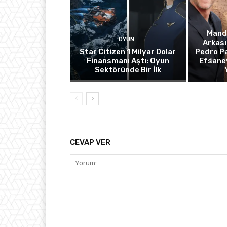
Manda
OYUN
Arkası
Star Citizen 1 Milyar Dolar
Pedro Pa
Finansmanı Aştı: Oyun
Efsanev
Sektöründe Bir İlk
CEVAP VER