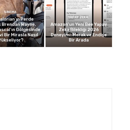
SINEMA
YAPAY ZEKA
lorian’ın Perde
: Brendan Wayne,
Amazon’un Yeni Bee Yapay
scal’ın Gölgesinde
Zeka Bilekliği 2026
i Bir Mirasla Nasıl
Deneyimi: Merak ve Endişe
Yükseliyor?
Bir Arada