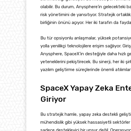
olabilir. Bu durum, Anysphere’in gelecekteki 
risk yönetimini de yansıtıyor. Stratejik ortaklık
birliğinin önünü açıyor. Her iki tarafın da fay
Bu tür opsiyonlu anlaşmalar, yüksek potansiyelli
yolla yenilikçi teknolojilere erişim sağlıyor. G
Anysphere, SpaceX’in desteğiyle daha hızlı g
yeteneklerini pekiştirecek. Bu sinerji, her iki 
yazılım geliştirme süreçlerinde önemli atılımlar
SpaceX Yapay Zeka Ente
Giriyor
Bu stratejik hamle, yapay zeka destekli gelişti
mühendislik gibi yüksek hassasiyetli sektörler 
sadece destekleyici bir unsur değil. Operasyone