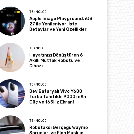
TEKNOLOJI
Apple Image Playground, iOS
27 ile Yenileniyor: İşte
Detaylar ve Yeni Özellikler
TEKNOLOJI
Hayatınızı Dönüştüren 6
Akıllı Mutfak Robotu ve
Cihazı
TEKNOLOJI
Dev Bataryalı Vivo Y600
Turbo Tanıtıldı: 9000 mAh
Güç ve 165Hz Ekran!
TEKNOLOJI
Robotaksi Gerçeği: Waymo
Sorunları ve Elon Musk’ın