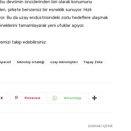
, bu devrimin öncülerinden biri olarak konumunu
ri, şirkete benzersiz bir esneklik sunuyor. Hızlı
yor. Bu da uzay endüstrisindeki zorlu hedeflere ulaşmak
eneklerini tamamlayarak yeni ufuklar açıyor.
temizi takip edebilirsiniz.
SpaceX
teknoloji ortaklığı
uzay teknolojileri
Yapay Zeka
X
Pinterest
WhatsApp
SONRAKI İÇERIK