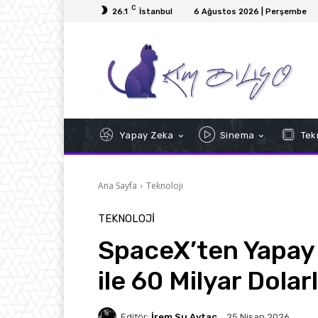
C
26.1
İstanbul
6 Ağustos 2026 | Perşembe
Yapay Zeka
Sinema
Tekn
Ana Sayfa
Teknoloji
TEKNOLOJI
SpaceX’ten Yapay
ile 60 Milyar Dolar
Editör:
İrem Su Aytaç
25 Nisan 2026