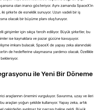
başarısına olan inancı gösteriyor. Aynı zamanda SpaceX’in
, iki şirkete de esneklik sunuyor. Uzun vadeli bir iş
dasına olacak bir büyüme planı oluşturuyor.
 girişimler için sıkça tercih ediliyor. Büyük şirketler, bu
irişimler ise kaynaklara ve pazar gücüne kavuşuyor.
elişme imkanı bulacak. SpaceX de yapay zeka alanındaki
şirketin de hedeflerine ulaşmasına yardımcı olacak. Özellikle
 bekleniyor.
grasyonu ile Yeni Bir Döneme
rici araçlarının önemini vurguluyor. Savunma, uzay ve ileri
bu araçları yoğun şekilde kullanıyor. Yapay zeka, artık
l çekirdeğin ayrılmaz bir parçası haline geldi. Büyük