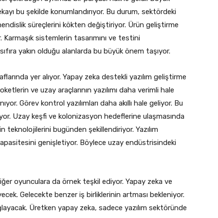
zekayı bu şekilde konumlandırıyor. Bu durum, sektördeki
endislik süreçlerini kökten değiştiriyor. Ürün geliştirme
r. Karmaşık sistemlerin tasarımını ve testini
ın sıfıra yakın olduğu alanlarda bu büyük önem taşıyor.
flarında yer alıyor. Yapay zeka destekli yazılım geliştirme
roketlerin ve uzay araçlarının yazılımı daha verimli hale
ıyor. Görev kontrol yazılımları daha akıllı hale geliyor. Bu
ıyor. Uzay keşfi ve kolonizasyon hedeflerine ulaşmasında
in teknolojilerini bugünden şekillendiriyor. Yazılım
k kapasitesini genişletiyor. Böylece uzay endüstrisindeki
diğer oyunculara da örnek teşkil ediyor. Yapay zeka ve
ecek. Gelecekte benzer iş birliklerinin artması bekleniyor.
ağlayacak. Üretken yapay zeka, sadece yazılım sektöründe