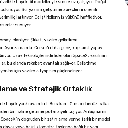
 özellikle büyük dil modelleriyle sorunsuz çalışıyor. Doğal
bulunuyor. Bu, yazılım geliştirme süreçlerini önemli
mliliği artırıyor. Geliştiricilerin iş yükünü hafifletiyor.
çözümler sunuyor.
mayı planlıyor. Şirket, yazılım geliştirme
iyor. Aynı zamanda, Cursor’ı daha geniş kapsamlı yapay
ırıyor. Uzay teknolojilerinde lider olan SpaceX, yazılımın
açlar, bu alanda rekabet avantajı sağlıyor. Geliştirme
onları için yazılım altyapısını güçlendiriyor.
leme ve Stratejik Ortaklık
rde büyük yankı uyandırdı. Bu rakam, Cursor’ı henüz halka
nden biri haline getirme potansiyeli taşıyor. Anlaşmanın
paceX’in doğrudan bir satın alma yerine farklı bir model
ayalı veya belirli kilometre taşlarına bağlı bir yapı