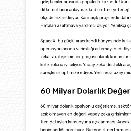
geliştiriciler arasında popülerlik kazandı. Ürün,
dil komutlarını anlayarak kod üretme yeteneği 
ölçüde hızlandırıyor. Karmaşık projelerde dahi veri
Hataları azaltmaya yardımcı oluyor. Yenilikçi 
SpaceX, bu güçlü aracı kendi bünyesinde kullan
operasyonlarında verimliliği artırmayı hedefl
zeka stratejisinin bir parçası olarak konumland
kritik rolünü iyi biliyor. Yapay zeka destekli ar
süreçlerini optimize ediyor. Yeni nesil uzay misy
60 Milyar Dolarlık Değer
60 milyar dolarlık opsiyonlu değerleme, sektö
açık olmayan en değerli yapay zeka girişimleri
tüm detayları kamuoyuna açıklanmadı. Ancak, S
benimsediği görülüyor. Bu model, performansa d