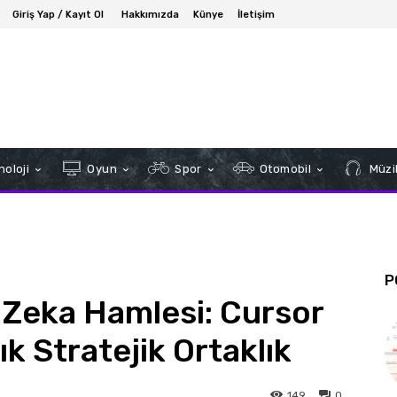
Giriş Yap / Kayıt Ol
Hakkımızda
Künye
İletişim
oloji
Oyun
Spor
Otomobil
Müzi
P
 Zeka Hamlesi: Cursor
lık Stratejik Ortaklık
149
0