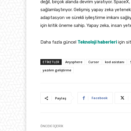
değil, birçok alanda devrim yaratıyor. SpaceX
sağlamlaştırıyor. Gelişmiş yapay zeka yetenekle
adaptasyon ve sürekli iyileştirme imkanı sağlı
için kritik öneme sahip. Yapay zeka, insan yet
Daha fazla güncel
Teknoloji haberleri
için si
ETIKETLER
Anysphere
Cursor
kod asistanı
yazılım geliştirme
Facebook
Paylaş
ÖNCEKI İÇERIK