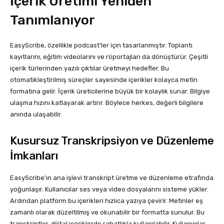
İçerik Üretimi Yeniden
Tanımlanıyor
EasyScribe, özellikle podcast’ler için tasarlanmıştır. Toplantı
kayıtlarını, eğitim videolarını ve röportajları da dönüştürür. Çeşitli
içerik türlerinden yazılı çıktılar üretmeyi hedefler. Bu
otomatikleştirilmiş süreçler sayesinde içerikler kolayca metin
formatına gelir. İçerik üreticilerine büyük bir kolaylık sunar. Bilgiye
ulaşma hızını katlayarak artırır. Böylece herkes, değerli bilgilere
anında ulaşabilir.
Kusursuz Transkripsiyon ve Düzenleme
İmkanları
EasyScribe’ın ana işlevi transkript üretme ve düzenleme etrafında
yoğunlaşır. Kullanıcılar ses veya video dosyalarını sisteme yükler.
Ardından platform bu içerikleri hızlıca yazıya çevirir. Metinler eş
zamanlı olarak düzeltilmiş ve okunabilir bir formatta sunulur. Bu
transkriptler, dijital içeriklerde rahatlıkla kullanılabilir. Kullanıcılar