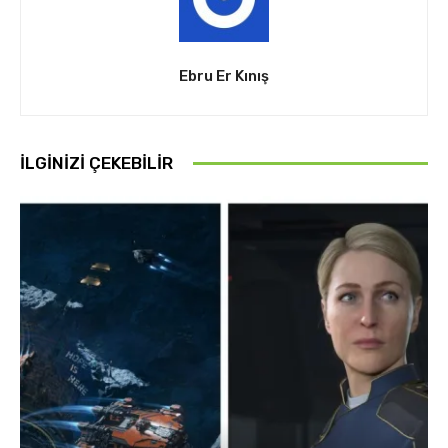
Ebru Er Kınış
İLGINIZI ÇEKEBILIR