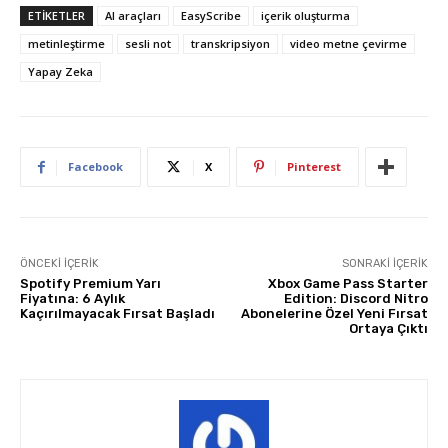
ETIKETLER
AI araçları
EasyScribe
içerik oluşturma
metinleştirme
sesli not
transkripsiyon
video metne çevirme
Yapay Zeka
Facebook
X
Pinterest
ÖNCEKI İÇERIK
SONRAKI İÇERIK
Spotify Premium Yarı
Xbox Game Pass Starter
Fiyatına: 6 Aylık
Edition: Discord Nitro
Kaçırılmayacak Fırsat Başladı
Abonelerine Özel Yeni Fırsat
Ortaya Çıktı