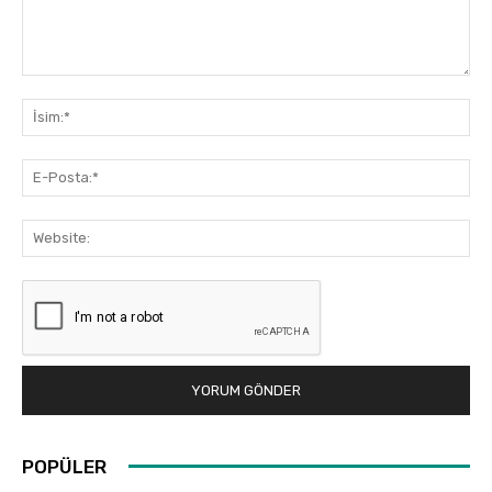
Yorum:
İsi
E-
Pos
Web
POPÜLER