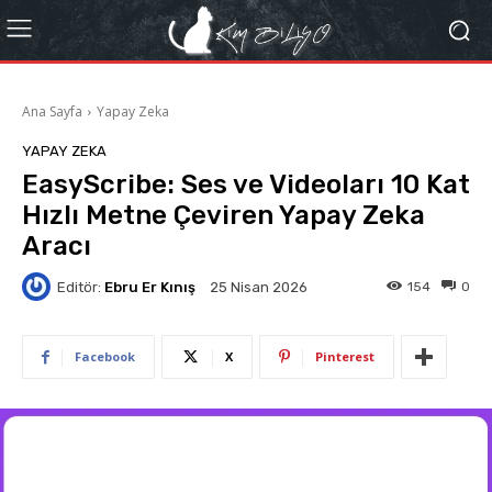
Ana Sayfa
Yapay Zeka
YAPAY ZEKA
EasyScribe: Ses ve Videoları 10 Kat
Hızlı Metne Çeviren Yapay Zeka
Aracı
Editör:
Ebru Er Kınış
154
0
25 Nisan 2026
Facebook
X
Pinterest