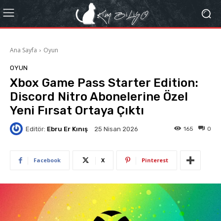
Ana Sayfa
Oyun
OYUN
Xbox Game Pass Starter Edition:
Discord Nitro Abonelerine Özel
Yeni Fırsat Ortaya Çıktı
Editör:
Ebru Er Kınış
165
0
25 Nisan 2026
Facebook
X
Pinterest