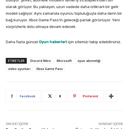
buluyor. Şirket, abonelik modelini temel iş stratejilerinden biri
olarak görüyor. Bu yaklaşım, uzun vadede daha istikrarlı bir gelir
modeli sağlıyor. Aynı zamanda oyuncu topluluğuyla daha derin bir
bağ kuruyor. Xbox Game Pass’in geleceği parlak görünüyor. Yeni
sürprizlerle dolu olmaya devam edecek.
Daha fazla güncel
Oyun haberleri
için sitemizi takip edebilirsiniz.
ETIKETLER
Discord Nitro
Microsoft
oyun aboneliği
video oyunları
Xbox Game Pass
Facebook
X
Pinterest
ÖNCEKI İÇERIK
SONRAKI İÇERIK