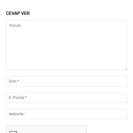
CEVAP VER
Yorum:
İsi
E-
Pos
Web