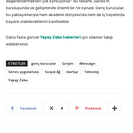
değerlendirmekten çok korkuyorlar.” Bu felsefe, Series’in
kuruluşunda ve gelişiminde önemli bir rol oynadı. Genç kurucular,
bu yaklaşımlarıyla hem akademi dünyasında hem de iş hayatında
başarılı olabileceklerini kanıtladılar.
Daha fazla güncel
Yapay Zeka haberleri
için sitemizi takip
edebilirsiniz.
ETIKETLER
genç kurucular
Girişim
iMessage
Series uygulaması
Sosyal Ağ
startup
Teknoloji
Yapay Zeka
Facebook
X
Pinterest