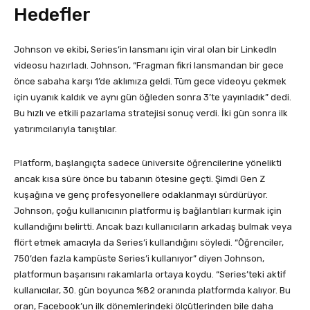
Hedefler
Johnson ve ekibi, Series’in lansmanı için viral olan bir LinkedIn
videosu hazırladı. Johnson, “Fragman fikri lansmandan bir gece
önce sabaha karşı 1’de aklımıza geldi. Tüm gece videoyu çekmek
için uyanık kaldık ve aynı gün öğleden sonra 3’te yayınladık” dedi.
Bu hızlı ve etkili pazarlama stratejisi sonuç verdi. İki gün sonra ilk
yatırımcılarıyla tanıştılar.
Platform, başlangıçta sadece üniversite öğrencilerine yönelikti
ancak kısa süre önce bu tabanın ötesine geçti. Şimdi Gen Z
kuşağına ve genç profesyonellere odaklanmayı sürdürüyor.
Johnson, çoğu kullanıcının platformu iş bağlantıları kurmak için
kullandığını belirtti. Ancak bazı kullanıcıların arkadaş bulmak veya
flört etmek amacıyla da Series’i kullandığını söyledi. “Öğrenciler,
750’den fazla kampüste Series’i kullanıyor” diyen Johnson,
platformun başarısını rakamlarla ortaya koydu. “Series’teki aktif
kullanıcılar, 30. gün boyunca %82 oranında platformda kalıyor. Bu
oran, Facebook’un ilk dönemlerindeki ölçütlerinden bile daha