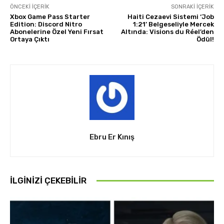
ÖNCEKI İÇERIK
SONRAKI İÇERIK
Xbox Game Pass Starter
Haiti Cezaevi Sistemi ‘Job
Edition: Discord Nitro
1:21’ Belgeseliyle Mercek
Abonelerine Özel Yeni Fırsat
Altında: Visions du Réel’den
Ortaya Çıktı
Ödül!
Ebru Er Kınış
İLGINIZI ÇEKEBILIR