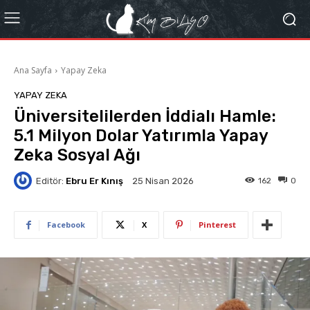
Ana Sayfa
Yapay Zeka
YAPAY ZEKA
Üniversitelilerden İddialı Hamle:
5.1 Milyon Dolar Yatırımla Yapay
Zeka Sosyal Ağı
Editör:
Ebru Er Kınış
162
0
25 Nisan 2026
Facebook
X
Pinterest