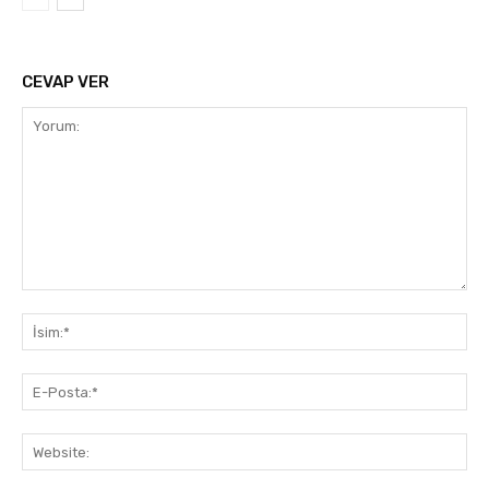
CEVAP VER
Yorum:
İsi
E-
Pos
Web